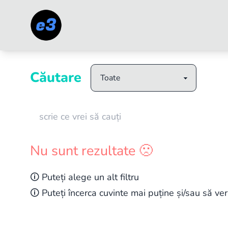
Caută anunțuri în Rădăuți
Căutare
Nu sunt rezultate 🙁
🛈 Puteți alege un alt filtru
🛈 Puteți încerca cuvinte mai puține și/sau să veri