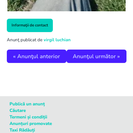
Informaţii de contact
Anunţ publicat de
virgil luchian
«
Anunţul anterior
Anunţul următor
»
Publică un anunț
Căutare
Termeni și condiții
Anunțuri promovate
Taxi Rădăuți