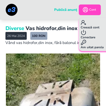
Publică anunţ
Cont
Diverse
Vas hidrofor,din inox
Creează cont
26 Mai 2024
100
RON
Conectare
Vând vas hidrofor,din inox, fără balonul interior.
Am uitat parola