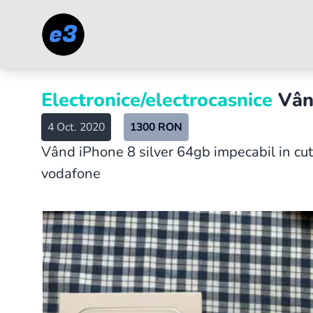
Electronice/electrocasnice
Vân
4 Oct. 2020
1300
RON
Vând iPhone 8 silver 64gb impecabil in cuti
vodafone