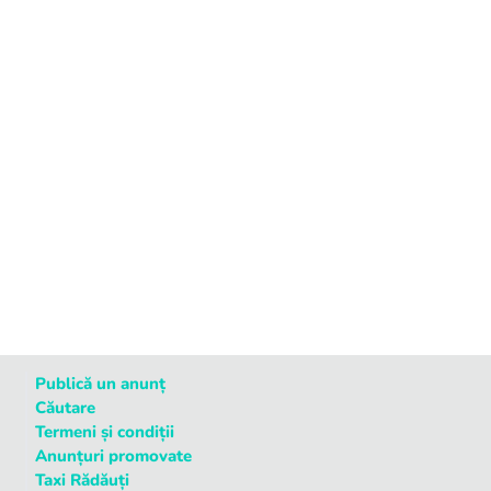
Publică un anunț
Căutare
Termeni și condiții
Anunțuri promovate
Taxi Rădăuți