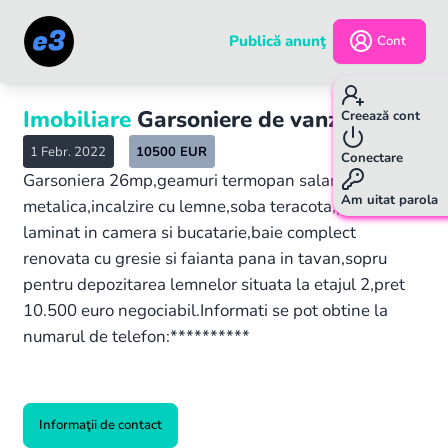
Publică anunţ
Cont
Imobiliare
Garsoniere de vanzare
Creează cont
1 Febr. 2022
10500
EUR
Conectare
Garsoniera 26mp,geamuri termopan salamander,usa
Am uitat parola
metalica,incalzire cu lemne,soba teracota,parchet
laminat in camera si bucatarie,baie complect
renovata cu gresie si faianta pana in tavan,sopru
pentru depozitarea lemnelor situata la etajul 2,pret
10.500 euro negociabil.Informati se pot obtine la
numarul de telefon:**********
Informaţii de contact