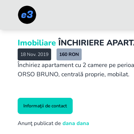
Imobiliare
ÎNCHIRIERE APART
18 Nov. 2019
160
RON
Închiriez apartament cu 2 camere pe perioada
ORSO BRUNO, centrală proprie, mobilat.
Informaţii de contact
Anunţ publicat de
dana dana