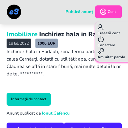
Publică anunţ
Cont
Imobiliare
Inchiriez hala in Radauti
Creează cont
18 Iul. 2022
1000
EUR
Conectare
Inchiriez hala in Radauti, zona ferma partidului, pe
Am uitat parola
calea Cernăuți, dotată cu utilități: apa, curent.
Cladirea se află in stare f bună, mai multe detalii la nr
de tel **********.
Informaţii de contact
Anunţ publicat de
Ionut.Gafencu