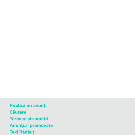
Publică un anunț
Căutare
Termeni și condiții
Anunțuri promovate
Taxi Rădăuți