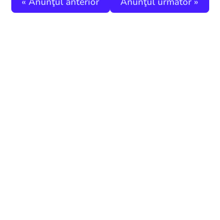
«
Anunţul anterior
Anunţul următor
»