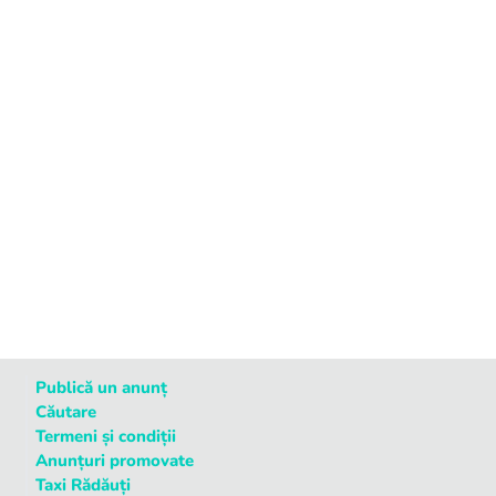
Publică un anunț
Căutare
Termeni și condiții
Anunțuri promovate
Taxi Rădăuți