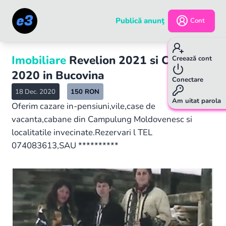
Publică anunţ
Cont
Imobiliare
Revelion 2021 si Craciun
Creează cont
2020 in Bucovina
Conectare
18 Dec. 2020
150
RON
Am uitat parola
Oferim cazare in-pensiuni,vile,case de
vacanta,cabane din Campulung Moldovenesc si
localitatile invecinate.Rezervari l TEL
074083613,SAU **********