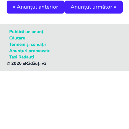
«
Anunţul anterior
Anunţul următor
»
Publică un anunț
Căutare
Termeni și condiții
Anunțuri promovate
Taxi Rădăuți
©
2026
eRădăuţi v3