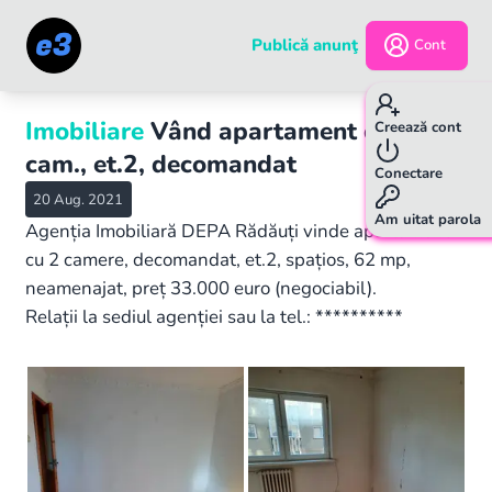
Publică anunţ
Cont
Imobiliare
Vând apartament cu 2
Creează cont
cam., et.2, decomandat
Conectare
20 Aug. 2021
Am uitat parola
Agenția Imobiliară DEPA Rădăuți vinde apartament
cu 2 camere, decomandat, et.2, spațios, 62 mp,
neamenajat, preț 33.000 euro (negociabil).
Relații la sediul agenției sau la tel.: **********