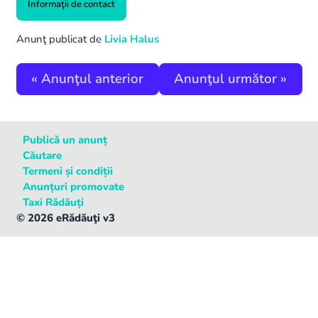
Informaţii de contact
Anunţ publicat de
Livia Halus
«
Anunţul anterior
Anunţul următor
»
Publică un anunț
Căutare
Termeni și condiții
Anunțuri promovate
Taxi Rădăuți
©
2026
eRădăuţi v3