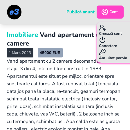
Publică anunţ
Cont
Imobiliare
Vand apartament cu 2
Creează cont
camere
Conectare
1 Mart. 2023
45000
EUR
Am uitat parola
Vand apartament cu 2 camere decomandat situat la
etajul 3 din 4, intr-un bloc construit in 1983.
Apartamentul este situat pe mijloc, orientare spre
sud, foarte calduros. A fost renovat total ( tencuiala
data jos pana la placa, re-tencuit, geamuri termopan,
schimbat toata instalatia electrica ( inclusiv contor,
prize, doze), schimbat instalatia sanitara (inclusiv
cada, chiuvete, vas WC, baterii) , 2 balcoane inchise
cu termopan, schimbat usi. Apa calda este asigurata
de boilerul electric ecologic montat in baie. Apa