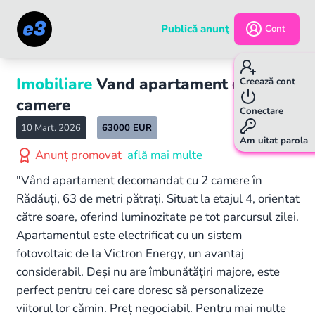
Publică anunţ
Cont
Imobiliare
Vand apartament doua
Creează cont
camere
Conectare
10 Mart. 2026
63000
EUR
Am uitat parola
Anunț promovat
află mai multe
"Vând apartament decomandat cu 2 camere în
Rădăuți, 63 de metri pătrați. Situat la etajul 4, orientat
către soare, oferind luminozitate pe tot parcursul zilei.
Apartamentul este electrificat cu un sistem
fotovoltaic de la Victron Energy, un avantaj
considerabil. Deși nu are îmbunătățiri majore, este
perfect pentru cei care doresc să personalizeze
viitorul lor cămin. Preț negociabil. Pentru mai multe