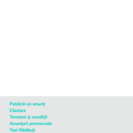
Publică un anunț
Căutare
Termeni și condiții
Anunțuri promovate
Taxi Rădăuți