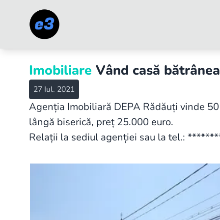
Imobiliare
Vând casă bătrâneas
27 Iul. 2021
Agenția Imobiliară DEPA Rădăuți vinde 50 
lângă biserică, preț 25.000 euro.
Relații la sediul agenției sau la tel.: *******