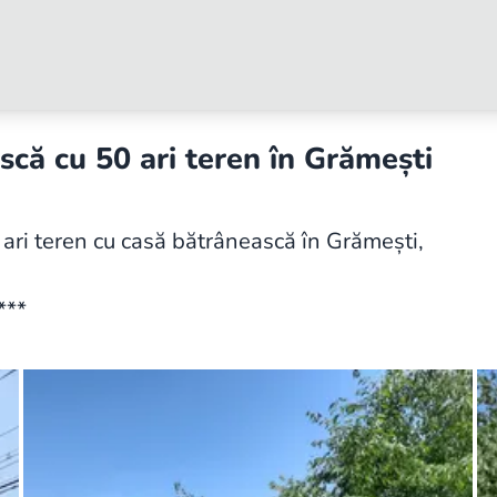
că cu 50 ari teren în Grămești
ari teren cu casă bătrânească în Grămești,
***