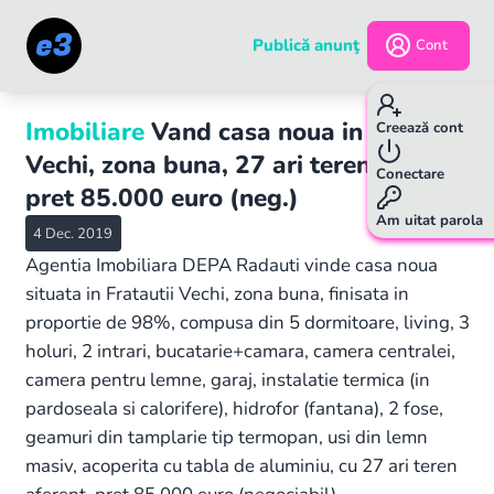
Publică anunţ
Cont
Imobiliare
Vand casa noua in Fratautii
Creează cont
Vechi, zona buna, 27 ari teren aferent,
Conectare
pret 85.000 euro (neg.)
Am uitat parola
4 Dec. 2019
Agentia Imobiliara DEPA Radauti vinde casa noua
situata in Fratautii Vechi, zona buna, finisata in
proportie de 98%, compusa din 5 dormitoare, living, 3
holuri, 2 intrari, bucatarie+camara, camera centralei,
camera pentru lemne, garaj, instalatie termica (in
pardoseala si calorifere), hidrofor (fantana), 2 fose,
geamuri din tamplarie tip termopan, usi din lemn
masiv, acoperita cu tabla de aluminiu, cu 27 ari teren