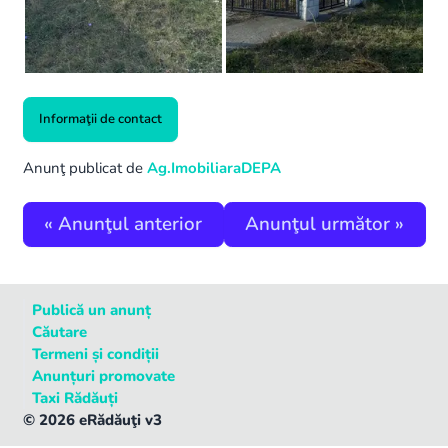
Informaţii de contact
Anunţ publicat de
Ag.ImobiliaraDEPA
«
Anunţul anterior
Anunţul următor
»
Publică un anunț
Căutare
Termeni și condiții
Anunțuri promovate
Taxi Rădăuți
©
2026
eRădăuţi v3