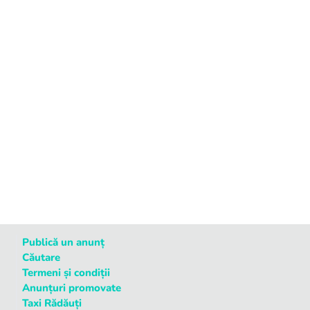
Publică un anunț
Căutare
Termeni și condiții
Anunțuri promovate
Taxi Rădăuți