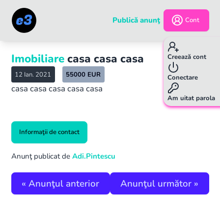
Publică anunţ
Cont
Imobiliare
casa casa casa
Creează cont
12 Ian. 2021
55000
EUR
Conectare
casa casa casa casa casa
Am uitat parola
Informaţii de contact
Anunţ publicat de
Adi.Pintescu
«
Anunţul anterior
Anunţul următor
»