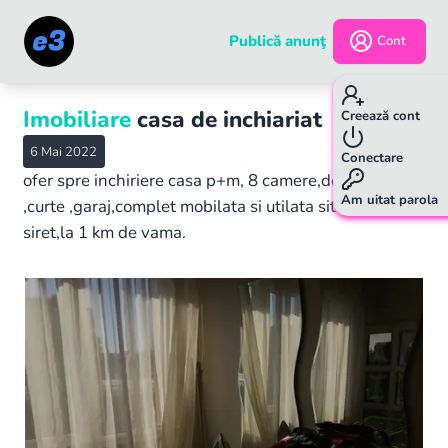
Publică anunţ
Cont
Imobiliare
casa de inchiariat
Creează cont
6 Mai 2022
Conectare
ofer spre inchiriere casa p+m, 8 camere,doua bai
Am uitat parola
,curte ,garaj,complet mobilata si utilata situata in
siret,la 1 km de vama.