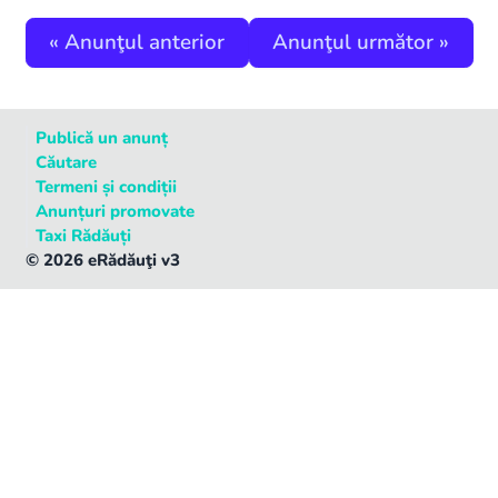
«
Anunţul anterior
Anunţul următor
»
Publică un anunț
Căutare
Termeni și condiții
Anunțuri promovate
Taxi Rădăuți
©
2026
eRădăuţi v3