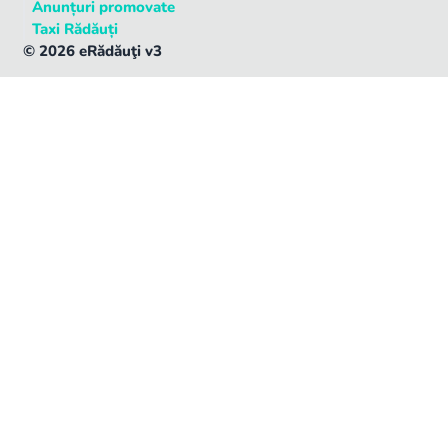
Anunțuri promovate
Taxi Rădăuți
©
2026
eRădăuţi v3