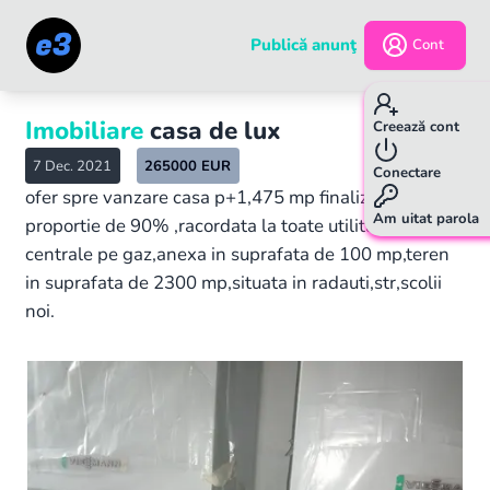
Publică anunţ
Cont
Imobiliare
casa de lux
Creează cont
7 Dec. 2021
265000
EUR
Conectare
ofer spre vanzare casa p+1,475 mp finalizata in
Am uitat parola
proportie de 90% ,racordata la toate utilitatile,doua
centrale pe gaz,anexa in suprafata de 100 mp,teren
in suprafata de 2300 mp,situata in radauti,str,scolii
noi.