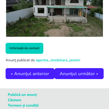
Informaţii de contact
Anunţ publicat de
agentia_imobiliara_jasmin
«
Anunţul anterior
Anunţul următor
»
Publică un anunț
Căutare
Termeni și condiții