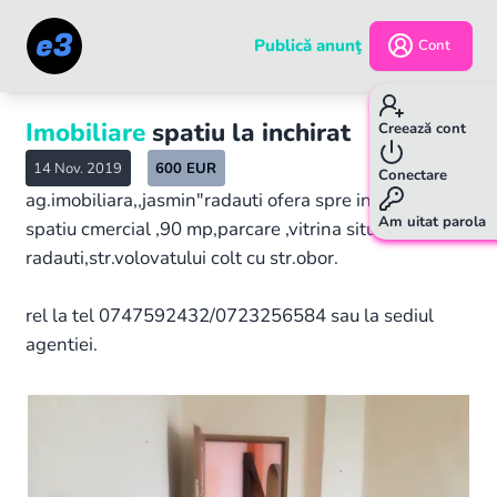
Publică anunţ
Cont
Imobiliare
spatiu la inchirat
Creează cont
14 Nov. 2019
600
EUR
Conectare
ag.imobiliara,,jasmin"radauti ofera spre inchiriere
Am uitat parola
spatiu cmercial ,90 mp,parcare ,vitrina situat in
radauti,str.volovatului colt cu str.obor.
rel la tel 0747592432/0723256584 sau la sediul
agentiei.