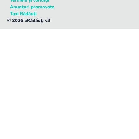
Termeni și condiții
Anunțuri promovate
Taxi Rădăuți
©
2026
eRădăuţi v3