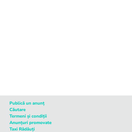
Publică un anunț
Căutare
Termeni și condiții
Anunțuri promovate
Taxi Rădăuți