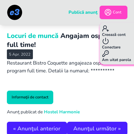
Publică anunţ
Cont
Locuri de muncă
Angajam ospatar
Creează cont
full time!
Conectare
5 Apr. 2022
Am uitat parola
Restaurant Bistro Coquette angajeaza ospatar
program full time. Detalii la numarul: **********
Informaţii de contact
Anunţ publicat de
Hostel Harmonie
«
Anunţul anterior
Anunţul următor
»