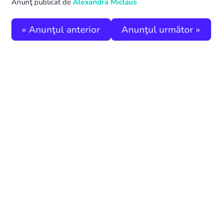
Anunţ publicat de
Alexandra Miclaus
«
Anunţul anterior
Anunţul următor
»