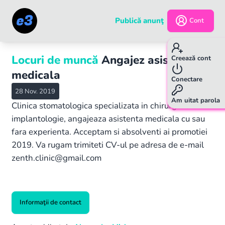
Publică anunţ
Cont
Locuri de muncă
Angajez asistenta
Creează cont
medicala
Conectare
28 Nov. 2019
Am uitat parola
Clinica stomatologica specializata in chirurgie orala si
implantologie, angajeaza asistenta medicala cu sau
fara experienta. Acceptam si absolventi ai promotiei
2019. Va rugam trimiteti CV-ul pe adresa de e-mail
zenth.clinic@gmail.com
Informaţii de contact