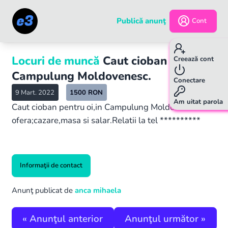
Publică anunţ
Cont
Locuri de muncă
Caut cioban la oi in
Creează cont
Campulung Moldovenesc.
Conectare
9 Mart. 2022
1500
RON
Am uitat parola
Caut cioban pentru oi,in Campulung Moldovenesc.Se
ofera;cazare,masa si salar.Relatii la tel **********
Informaţii de contact
Anunţ publicat de
anca mihaela
«
Anunţul anterior
Anunţul următor
»