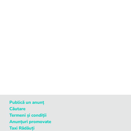
Publică un anunț
Căutare
Termeni și condiții
Anunțuri promovate
Taxi Rădăuți