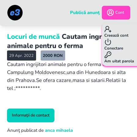
Publică anunţ
Cont
Locuri de muncă
Cautam ingrijitori
Creează cont
animale pentru o ferma
Conectare
29 Apr. 2022
2000
RON
Am uitat parola
Cautam ingrijitori animale pentru o ferma din
Campulung Moldovenesc,una din Hunedoara si alta
din Prahova.Se ofera cazare,masa si salarii.Relatii la
tel ;**********.
Informaţii de contact
Anunţ publicat de
anca mihaela