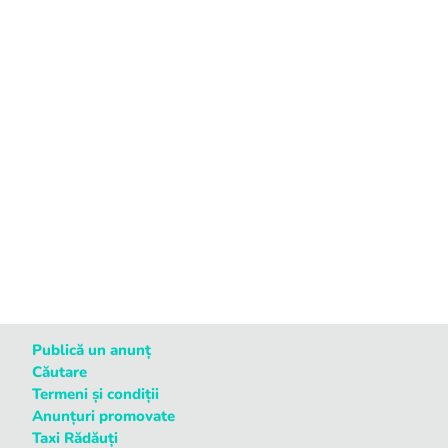
Publică un anunț
Căutare
Termeni și condiții
Anunțuri promovate
Taxi Rădăuți