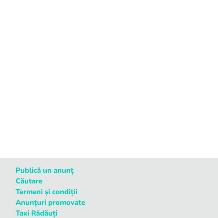
Publică un anunț
Căutare
Termeni și condiții
Anunțuri promovate
Taxi Rădăuți