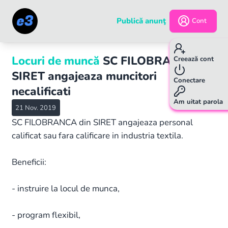
Publică anunţ
Cont
Locuri de muncă
SC FILOBRANCA din
Creează cont
SIRET angajeaza muncitori
Conectare
necalificati
Am uitat parola
21 Nov. 2019
SC FILOBRANCA din SIRET angajeaza personal
calificat sau fara calificare in industria textila.
Beneficii:
- instruire la locul de munca,
- program flexibil,