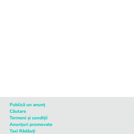
Publică un anunț
Căutare
Termeni și condiții
Anunțuri promovate
Taxi Rădăuți