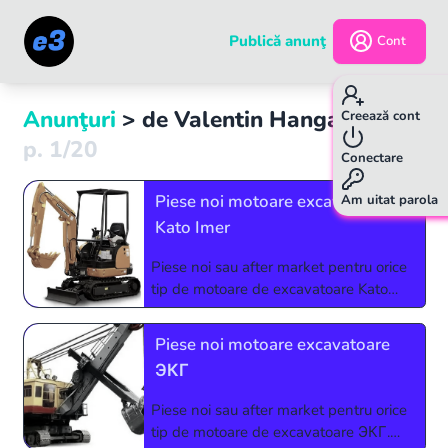
Publică anunţ
Cont
Anunţuri
> de
Valentin Hanganu
Creează cont
p.
1
/
20
Conectare
Piese noi motoare excavatoare
Am uitat parola
Kato Imer
Piese noi sau after market pentru orice
tip de motoare de excavatoare Kato
Imer. Relatii si comenzi la 0773927510
sau 0724123213
Piese noi motoare excavatoare
ЭКГ
Piese noi sau after market pentru orice
tip de motoare de excavatoare ЭКГ.