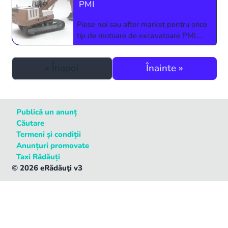
PMI
Piese noi sau after market pentru orice
tip de motoare de excavatoare PMI.
Relatii si comenzi la 0773927510 sau
0724123213
«
Înapoi
Înainte
»
Publică un anunț
Căutare
Termeni și condiții
Anunțuri promovate
Taxi Rădăuți
©
2026
eRădăuţi v3