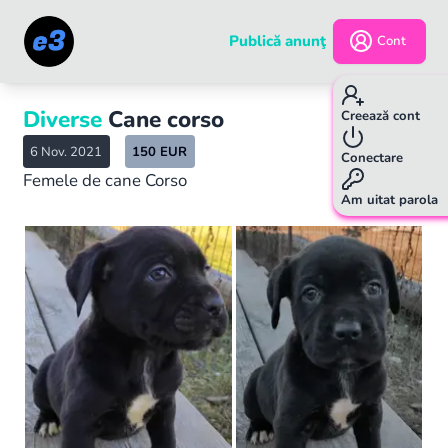
Publică anunţ
Cont
Diverse
Cane corso
Creează cont
6 Nov. 2021
150
EUR
Conectare
Femele de cane Corso
Am uitat parola