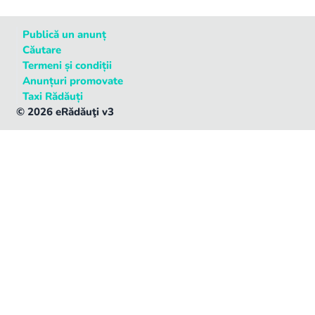
Publică un anunț
Căutare
Termeni și condiții
Anunțuri promovate
Taxi Rădăuți
©
2026
eRădăuţi v3