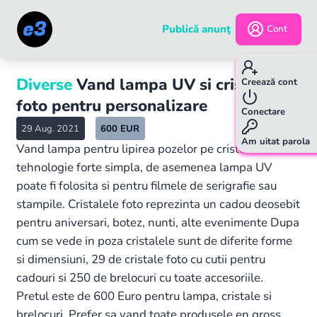
Publică anunţ
Cont
Diverse
Vand lampa UV si cristale
Creează cont
foto pentru personalizare
Conectare
29 Aug. 2021
600
EUR
Am uitat parola
Vand lampa pentru lipirea pozelor pe cristale . Este o
tehnologie forte simpla, de asemenea lampa UV
poate fi folosita si pentru filmele de serigrafie sau
stampile. Cristalele foto reprezinta un cadou deosebit
pentru aniversari, botez, nunti, alte evenimente Dupa
cum se vede in poza cristalele sunt de diferite forme
si dimensiuni, 29 de cristale foto cu cutii pentru
cadouri si 250 de brelocuri cu toate accesoriile.
Pretul este de 600 Euro pentru lampa, cristale si
brelocuri. Prefer sa vand toate produsele en gross.