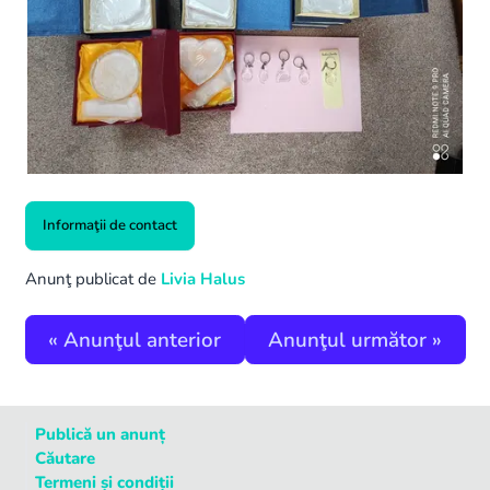
Informaţii de contact
Anunţ publicat de
Livia Halus
«
Anunţul anterior
Anunţul următor
»
Publică un anunț
Căutare
Termeni și condiții