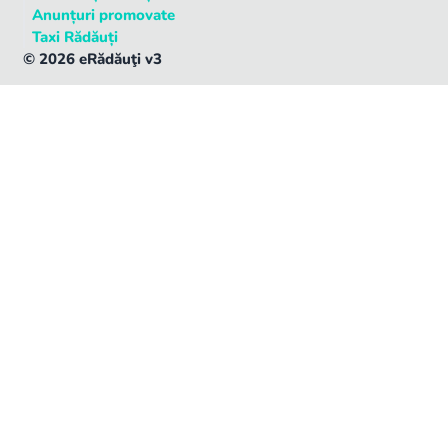
Anunțuri promovate
Taxi Rădăuți
©
2026
eRădăuţi v3