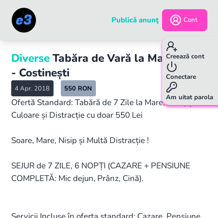
Publică anunţ
Cont
Diverse
Tabăra de Vară la Mare 2018
Creează cont
- Costinești
Conectare
4 Apr. 2018
550
RON
Am uitat parola
Ofertă Standard: Tabără de 7 Zile la Mare, 6 Nopți de
Culoare și Distracție cu doar 550 Lei
Soare, Mare, Nisip și Multă Distracție !
SEJUR de 7 ZILE, 6 NOPȚI (CAZARE + PENSIUNE
COMPLETĂ: Mic dejun, Prânz, Cină).
Servicii Incluse în oferta standard: Cazare, Pensiune