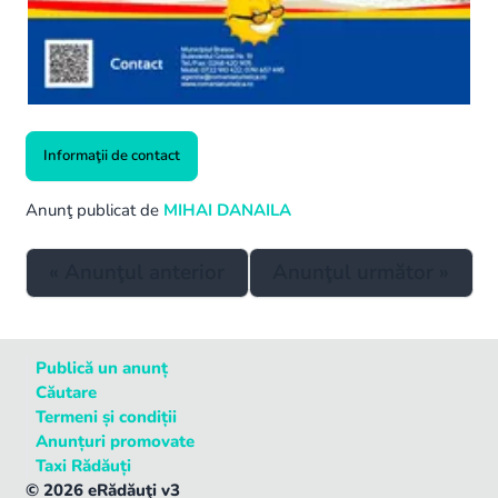
Informaţii de contact
Anunţ publicat de
MIHAI DANAILA
«
Anunţul anterior
Anunţul următor
»
Publică un anunț
Căutare
Termeni și condiții
Anunțuri promovate
Taxi Rădăuți
©
2026
eRădăuţi v3