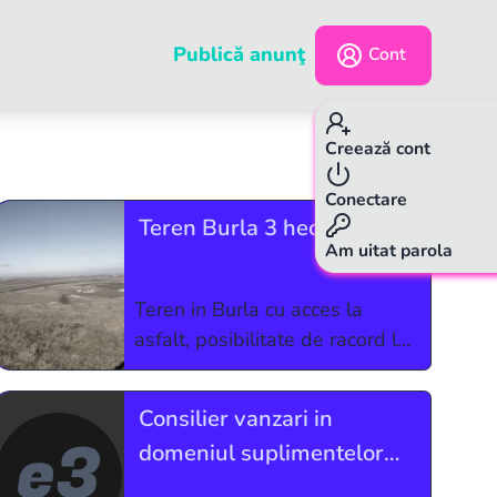
Publică anunţ
Cont
Creează cont
p.
1
/
2
Conectare
Teren Burla 3 hectare
Am uitat parola
Teren in Burla cu acces la
asfalt, posibilitate de racord la
curent. O parte este intravilan
iar restul extravilan toate in
Consilier vanzari in
aceeasi parcela. Exista
domeniul suplimentelor
posibilitatea cumpararii,
naturale
separat, a inca