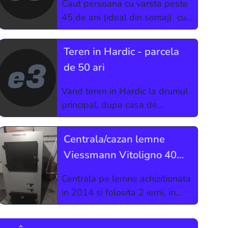
Caut persoana cu varsta peste
45 de ani (ideal din somaj) cu
abilitati bune de comunicare,
sociabila,prezentabila si dorinta
Teren in Hardic - parcela
de a invata lucruri noi - cu
de 50 ari
INTERES pentru domeniul
sanatatii si
Vand teren in Hardic la drumul
principal, dupa casa de
vanatoare, in suprafata de 50
ari langa ultima bariera. Pretul
Centrala/cazan lemne
pentru parcela este de 50
Viessmann Vitoligno 40
20.000 euro. Pret usor
kw
negociabil.
Centrala pe lemne achizitionata
in 2014 si folosita 2 ierni, in
stare foarte buna. Se vinde
deoarece am trecut pe sistemul