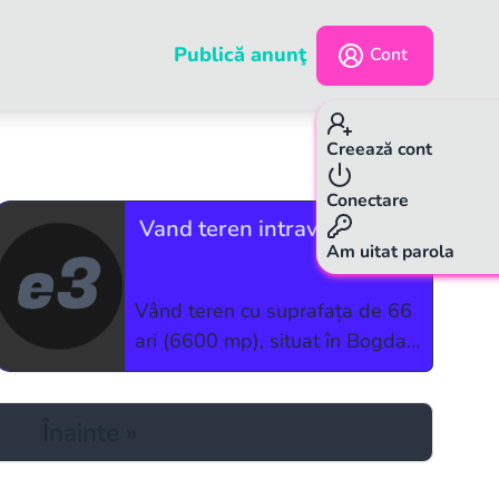
Publică anunţ
Cont
Creează cont
p.
1
/
1
Conectare
Vand teren intravilan
Am uitat parola
Vând teren cu suprafața de 66
ari (6600 mp), situat în Bogdan
Vodă(Rădăuți), pe partea
stângă, în hotar cu viitorul
Înainte
»
magazin Lidl. Dimensiuni
aproximative: 150 m lungime x
44 m lățime. Terenul este