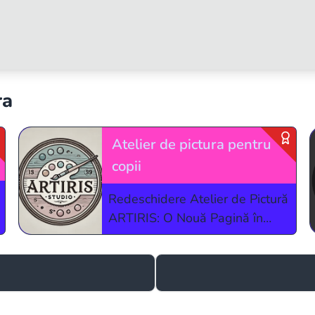
ra
Atelier de pictura pentru
copii
Redeschidere Atelier de Pictură
ARTIRIS: O Nouă Pagină în
Povestea Ta Creativă! ​După un
drum început în 2014 și
consolidat prin fondarea ArtIris
în 2018, vă invităm să scriem
împreună următoarele