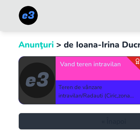
Anunţuri
> de
Ioana-Irina Duc
Vand teren intravilan
Teren de vânzare
intravilan/Radauti (Ciric,zona
Grânelor).Suprafața de 52 de
ari .
«
Înapoi