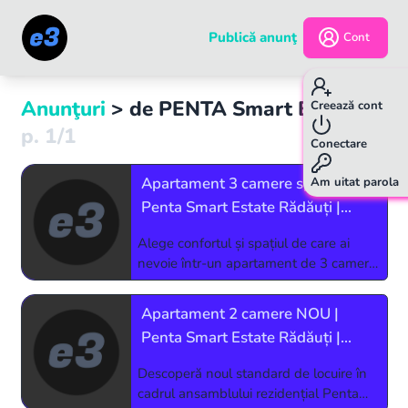
Publică anunţ
Cont
Anunţuri
> de
PENTA Smart Estate
Creează cont
p.
1
/
1
Conectare
Apartament 3 camere spațios |
Am uitat parola
Penta Smart Estate Rădăuți |
Finisat la cheie
Alege confortul și spațiul de care ai
nevoie într-un apartament de 3 camere
din ansamblul rezidențial Penta Smart
Estate, amplasat în Rădăuți, Str. Putnei
Apartament 2 camere NOU |
nr. 217A. 🏡 Apartament ideal pentru
Penta Smart Estate Rădăuți |
familie
Finisat complet | Balcon
Descoperă noul standard de locuire în
cadrul ansamblului rezidențial Penta