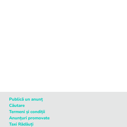
Publică un anunț
Căutare
Termeni și condiții
Anunțuri promovate
Taxi Rădăuți