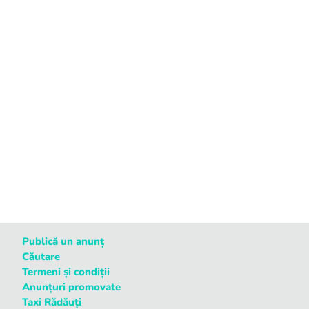
Publică un anunț
Căutare
Termeni și condiții
Anunțuri promovate
Taxi Rădăuți