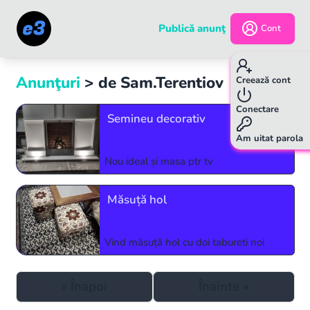
Publică anunţ
Cont
Anunţuri
> de
Sam.Terentiov
p.
1
/
1
Creează cont
Conectare
Semineu decorativ
Am uitat parola
Nou ideal și masa ptr tv
Măsuță hol
Vind măsuță hol cu doi tabureti noi
«
Înapoi
Înainte
»