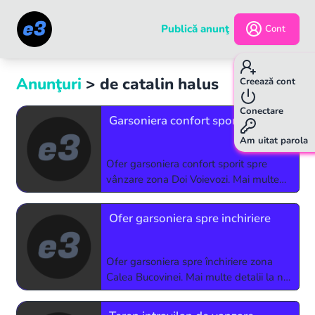
Publică anunţ
Cont
Anunţuri
> de
catalin halus
p.
1
/
1
Creează cont
Conectare
Garsoniera confort sporit
Am uitat parola
Ofer garsoniera confort sporit spre
vânzare zona Doi Voievozi. Mai multe
detalii la telefon 00 40 (752) 551 600
după ora 18.
Ofer garsoniera spre inchiriere
Ofer garsoniera spre închiriere zona
Calea Bucovinei. Mai multe detalii la nr
de telefon: 00 40 (747) 421 693