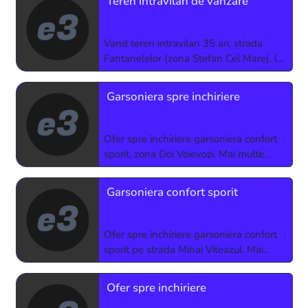
Teren intravilan de vanzare
Vand teren intravilan 35 ari, strada
Fantanelelor (zona Stefan Cel Mare), la
iesire din Radauti spre Marginea.
Pretabil pentru constructii, pret
Garsoniera spre inchiriere
2000€/ar negociabil. Mai multe detalii
la numarul de
Ofer spre inchiriere garsoniera confort
sporit, zona Doi Voievozi. Mai multe
detalii la numarul de telefon
0725278691 sau 0747421693
Garsoniera confort sporit
Ofer spre inchiriere garsoniera confort
sporit pe strada Mihai Viteazul. Mai
multe detalii la numarul de telefon
0747421693.
Ofer spre inchiriere