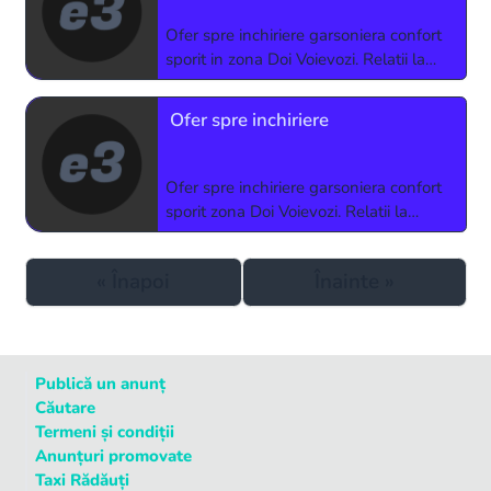
Ofer spre inchiriere garsoniera confort
sporit in zona Doi Voievozi. Relatii la
telefon.
Ofer spre inchiriere
Ofer spre inchiriere garsoniera confort
sporit zona Doi Voievozi. Relatii la
telefon.
«
Înapoi
Înainte
»
Publică un anunț
Căutare
Termeni și condiții
Anunțuri promovate
Taxi Rădăuți