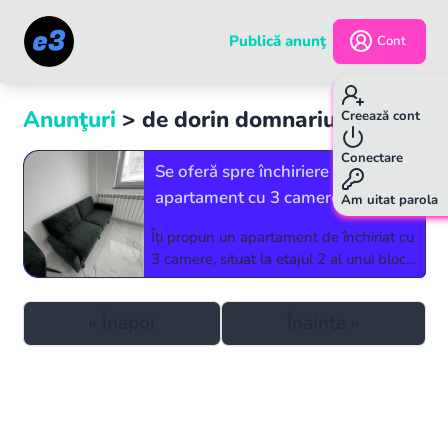
Publică anunţ
Cont
Anunţuri
> de
dorin domnariu
p.
1
/
1
Creează cont
Conectare
Se oferă spre închiriere un
apartament cu 3 camere în
Am uitat parola
Rădăuți
Îți propun un apartament de închiriat cu
3 camere, situat la etajul 2 al unui bloc
cu 4 etaje. Proprietatea are o suprafață
de 56 mp și este în stare gata de
«
Înapoi
Înainte
»
utilizare. Aceasta dispune de un balcon