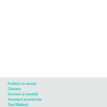
Publică un anunț
Căutare
Termeni și condiții
Anunțuri promovate
Taxi Rădăuți